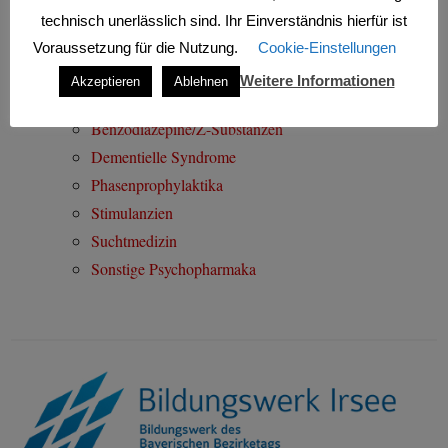
Was sind Psychopharmaka?
technisch unerlässlich sind. Ihr Einverständnis hierfür ist
Neurotransmitter und Rezeptoren
Voraussetzung für die Nutzung.
Cookie-Einstellungen
Antidepressiva
Weitere Informationen
Akzeptieren
Ablehnen
Antipsychotika
Benzodiazepine/Z-Substanzen
Dementielle Syndrome
Phasenprophylaktika
Stimulanzien
Suchtmedizin
Sonstige Psychopharmaka